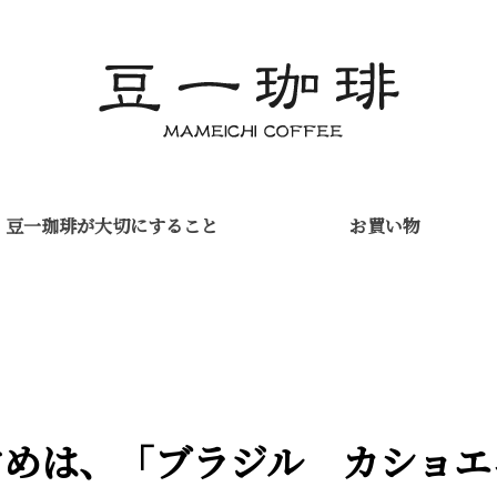
豆一珈琲が
大切にすること
お買い物
すめは、「ブラジル カショ